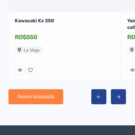
Kawasaki Kz 250
Yam
cal
RD$550
RD
La Vega
Nueva búsqueda