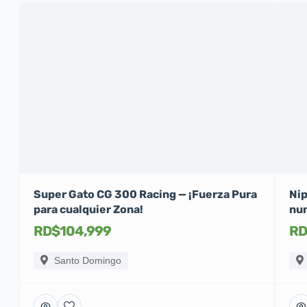
Super Gato CG 300 Racing — ¡Fuerza Pura
Nip
para cualquier Zona!
nun
RD$104,999
RD
Santo Domingo